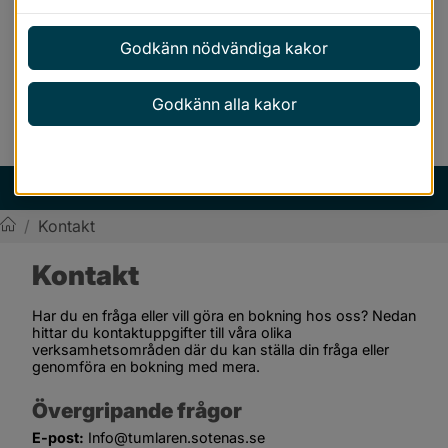
Godkänn nödvändiga kakor
Godkänn alla kakor
Anpassa inställningar
MENY
/
Kontakt
Sotenäs kommun
Kontakt
Har du en fråga eller vill göra en bokning hos oss? Nedan 
hittar du kontaktuppgifter till våra olika 
verksamhetsområden där du kan ställa din fråga eller 
genomföra en bokning med mera.
Övergripande frågor
E-post:
 Info@tumlaren.sotenas.se