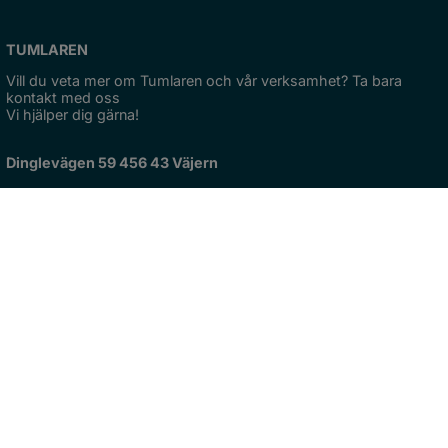
TUMLAREN
Vill du veta mer om Tumlaren och vår verksamhet? Ta bara 
kontakt med oss 
Vi hjälper dig gärna!
Dinglevägen 59 456 43 Väjern
Hitta 
hit
KONTAKT
Telefon: 0523-799 50
Skicka e-post
Orgnr: Org.nr: 212000-1322
OM WEBBPLATSEN
Översätt Tumlaren
DU KAN ÄVEN HITTA OSS HÄR