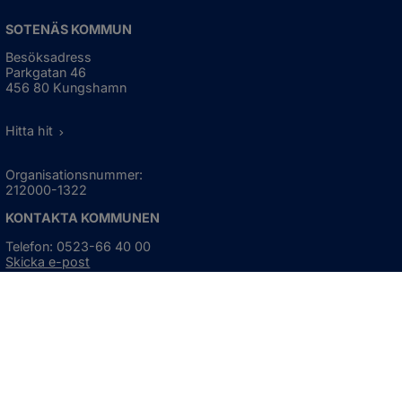
SOTENÄS KOMMUN
Besöksadress
Parkgatan 46
456 80 Kungshamn
Hitta hit
Organisationsnummer:
212000-1322
KONTAKTA KOMMUNEN
Telefon: 0523-66 40 00
Skicka e-post
Besökstid:
Måndag - torsdag
08:00 - 16:30
Fredag
08:00 - 15:00
Öppnas i nytt fönster.
För avvikande öppettider, 
klicka här