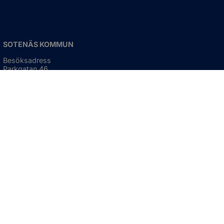
SOTENÄS KOMMUN
Besöksadress
Parkgatan 46
456 80 Kungshamn
Hitta hit
Organisationsnummer:
212000-1322
KONTAKTA KOMMUNEN
Telefon: 0523-66 40 00
Skicka e-post
Besökstid:
Måndag - torsdag
08:00 - 16:30
Fredag