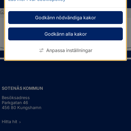
MENY
/
Nyhetsarkiv
Godkänn nödvändiga kakor
Sotenäs kommun
Nyhetsarkiv
Godkänn alla kakor
Anpassa inställningar
SOTENÄS KOMMUN
Besöksadress
Parkgatan 46
456 80 Kungshamn
Hitta hit