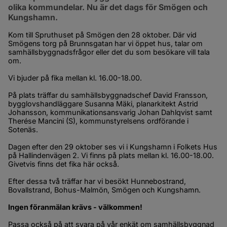
olika kommundelar. Nu är det dags för Smögen och 
Kungshamn.
Kom till Spruthuset på Smögen den 28 oktober. Där vid 
Smögens torg på Brunnsgatan har vi öppet hus, talar om 
samhällsbyggnadsfrågor eller det du som besökare vill tala 
om.
Vi bjuder på fika mellan kl. 16.00-18.00.
På plats träffar du samhällsbyggnadschef David Fransson, 
bygglovshandläggare Susanna Mäki, planarkitekt Astrid 
Johansson, kommunikationsansvarig Johan Dahlqvist samt 
Therése Mancini (S), kommunstyrelsens ordförande i 
Sotenäs.
Dagen efter den 29 oktober ses vi i Kungshamn i Folkets Hus 
på Hallindenvägen 2. Vi finns på plats mellan kl. 16.00-18.00. 
Givetvis finns det fika här också.
Efter dessa två träffar har vi besökt Hunnebostrand, 
Bovallstrand, Bohus-Malmön, Smögen och Kungshamn.
Ingen föranmälan krävs - välkommen!
Passa också på att svara på vår enkät om samhällsbyggnad 