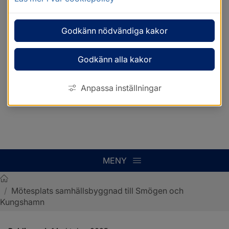
Godkänn nödvändiga kakor
Godkänn alla kakor
Anpassa inställningar
MENY
/
Mötesplats samhällsbyggnad till Smögen och
Sotenäs kommun
Kungshamn