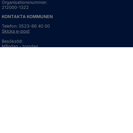
Organisationsnummer:
212000-1322
KONTAKTA KOMMUNEN
Telefon: 0523-66 40 00
Skicka e-post
Besökstid:
Måndag - torsdag
08:00 - 16:30
Fredag
08:00 - 15:00
Öppnas i nytt fönster.
För avvikande öppettider, 
klicka här
Press och informationsmaterial
DU KAN ÄVEN HITTA OSS HÄR
OM WEBBPLATSEN
Information om webbplatsen